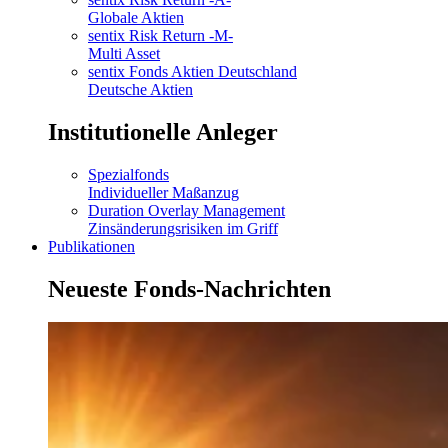
Globale Aktien
sentix Risk Return -M-
Multi Asset
sentix Fonds Aktien Deutschland
Deutsche Aktien
Institutionelle Anleger
Spezialfonds
Individueller Maßanzug
Duration Overlay Management
Zinsänderungsrisiken im Griff
Publikationen
Neueste Fonds-Nachrichten