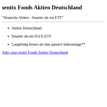
sentix Fonds Aktien Deutschland
"Deutsche Aktien - Smarter als ein ETF"
Aktien Deutschland
Smarter als ein DAX-ETF
Langfristig besser als eine passive Indexanlage**
Alles zum sentix Fonds Aktien Deutschland
Die Risiken des Fonds umfassen unter anderem: Risiken von Aktien
einer Investmentgesellschaft, das allgemeine Marktrisiko, Risiken
bei Aktien und Wertpapieren mit aktienähnlichem Charakter,
Währungs- und Transferrisiken, Adressenausfall-/ Emittentenrisiken,
Liquiditätsrisiken und Verwahrrisiken. Weitere Risiken und eine
detailliertere Darstellung der einzelnen Risiken finden Sie im
Verkaufsprospekt im Abschnitt „Risikohinweise“ und den
wesentlichen Anlegerinformationen. Diese sind unter
www.universal-investment.de erhältlich.
Ein bisher bewährter Analyse- und Investmentansatz garantiert