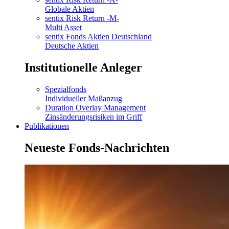
Globale Aktien
sentix Risk Return -M-
Multi Asset
sentix Fonds Aktien Deutschland
Deutsche Aktien
Institutionelle Anleger
Spezialfonds
Individueller Maßanzug
Duration Overlay Management
Zinsänderungsrisiken im Griff
Publikationen
Neueste Fonds-Nachrichten