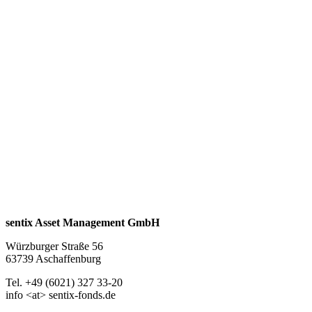
keinen künftigen Anlageerfolg.
* Wichtiger Hinweis zur angestrebten Zielrendite:
Es handelt
sich um das mittelfristig (5 Jahre) angestrebte, durchschnittliche
Ertragsziel des jeweiligen Fonds (bezogen auf die jeweilige I-
Tranche). Die Zielrendite ergibt sich aus
langjährigen Erfahrungswerten des Fondsberaters zum
Ertragspotential des Investmentansatzes.
Sie stellt keine
Zusicherung oder Garantie dar.
** Wichtiger Hinweis zum angestrebten Performanceziel:
Es
handelt sich um das mittelfristig (5 Jahre) angestrebte,
durchschnittliche Mehrertragsziel des jeweiligen Fonds gegenüber
volumenstarken DAX-ETFs. Dieses Ziel ergibt sich aus
langjährigen Erfahrungswerten des Fondsberaters zum
Ertragspotential des Investmentansatzes.
Sie stellt keine
Zusicherung oder Garantie dar.
sentix Asset Management GmbH
Würzburger Straße 56
63739 Aschaffenburg
Tel. +49 (6021) 327 33-20
info <at> sentix-fonds.de