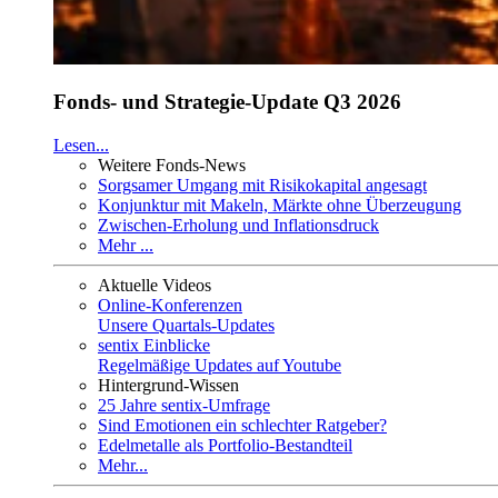
Fonds- und Strategie-Update Q3 2026
Lesen...
Weitere Fonds-News
Sorgsamer Umgang mit Risikokapital angesagt
Konjunktur mit Makeln, Märkte ohne Überzeugung
Zwischen-Erholung und Inflationsdruck
Mehr ...
Aktuelle Videos
Online-Konferenzen
Unsere Quartals-Updates
sentix Einblicke
Regelmäßige Updates auf Youtube
Hintergrund-Wissen
25 Jahre sentix-Umfrage
Sind Emotionen ein schlechter Ratgeber?
Edelmetalle als Portfolio-Bestandteil
Mehr...