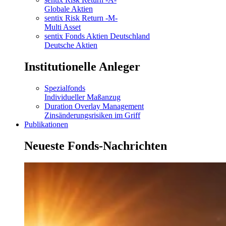
Globale Aktien
sentix Risk Return -M-
Multi Asset
sentix Fonds Aktien Deutschland
Deutsche Aktien
Institutionelle Anleger
Spezialfonds
Individueller Maßanzug
Duration Overlay Management
Zinsänderungsrisiken im Griff
Publikationen
Neueste Fonds-Nachrichten