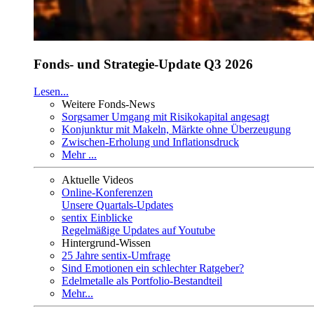
Fonds- und Strategie-Update Q3 2026
Lesen...
Weitere Fonds-News
Sorgsamer Umgang mit Risikokapital angesagt
Konjunktur mit Makeln, Märkte ohne Überzeugung
Zwischen-Erholung und Inflationsdruck
Mehr ...
Aktuelle Videos
Online-Konferenzen
Unsere Quartals-Updates
sentix Einblicke
Regelmäßige Updates auf Youtube
Hintergrund-Wissen
25 Jahre sentix-Umfrage
Sind Emotionen ein schlechter Ratgeber?
Edelmetalle als Portfolio-Bestandteil
Mehr...