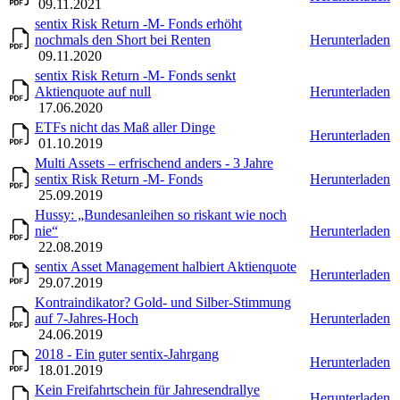
09.11.2021
sentix Risk Return -M- Fonds erhöht
nochmals den Short bei Renten
Herunterladen
09.11.2020
sentix Risk Return -M- Fonds senkt
Aktienquote auf null
Herunterladen
17.06.2020
ETFs nicht das Maß aller Dinge
Herunterladen
01.10.2019
Multi Assets – erfrischend anders - 3 Jahre
sentix Risk Return -M- Fonds
Herunterladen
25.09.2019
Hussy: „Bundesanleihen so riskant wie noch
nie“
Herunterladen
22.08.2019
sentix Asset Management halbiert Aktienquote
Herunterladen
29.07.2019
Kontraindikator? Gold- und Silber-Stimmung
auf 7-Jahres-Hoch
Herunterladen
24.06.2019
2018 - Ein guter sentix-Jahrgang
Herunterladen
18.01.2019
Kein Freifahrtschein für Jahresendrallye
Herunterladen