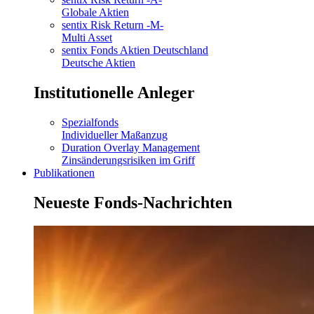
Globale Aktien
sentix Risk Return -M-
Multi Asset
sentix Fonds Aktien Deutschland
Deutsche Aktien
Institutionelle Anleger
Spezialfonds
Individueller Maßanzug
Duration Overlay Management
Zinsänderungsrisiken im Griff
Publikationen
Neueste Fonds-Nachrichten